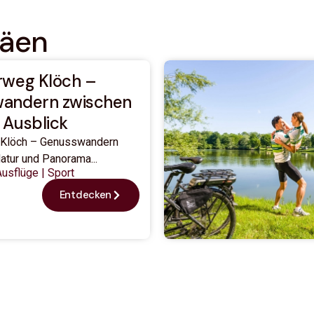
täen
rweg Klöch –
andern zwischen
 Ausblick
 Klöch – Genusswandern
atur und Panorama...
Ausflüge
|
Sport
Entdecken